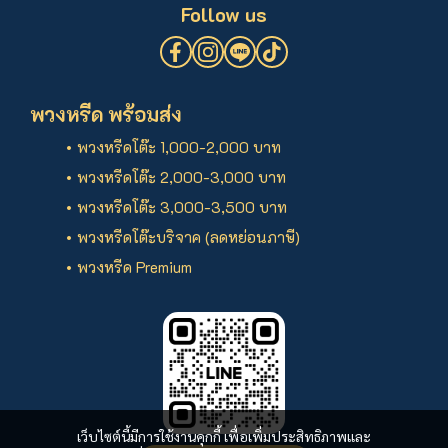
Follow us
พวงหรีด พร้อมส่ง
พวงหรีดโต๊ะ 1,000-2,000 บาท
พวงหรีดโต๊ะ 2,000-3,000 บาท
พวงหรีดโต๊ะ 3,000-3,500 บาท
พวงหรีดโต๊ะบริจาค (ลดหย่อนภาษี)
พวงหรีด Premium
เว็บไซต์นี้มีการใช้งานคุกกี้ เพื่อเพิ่มประสิทธิภาพและ