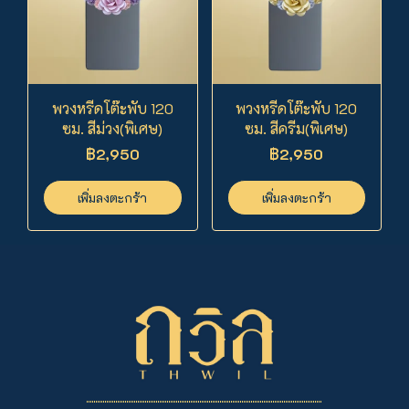
พวงหรีดโต๊ะพับ 120
พวงหรีดโต๊ะพับ 120
ซม. สีม่วง(พิเศษ)
ซม. สีครีม(พิเศษ)
฿2,950
฿2,950
เพิ่มลงตะกร้า
เพิ่มลงตะกร้า