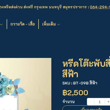
งหรีดส่งด่วน ส่งฟรี กรุงเทพ นนทบุรี สมุทรปราการ :
064-294-
ถวายวัด - เสื่อ
เพิ่มเติม
 3,000 บาท
หรีดโต๊ะพับสี่เหลี่ยมจัตุรัสน้ำตาล สีฟ้า
หรีดโต๊ะพับสี
สีฟ้า
SKU : BT-09B สีฟ้า
฿2,500
จำนวน
เพิ่มลงตะกร้า