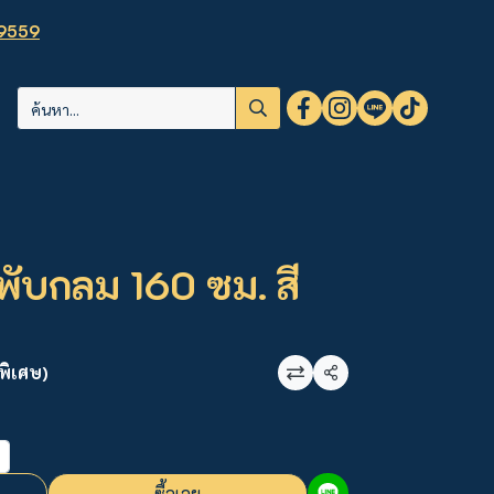
9559
พับกลม 160 ซม. สี
พิเศษ)
แชร์
ซื้อเลย