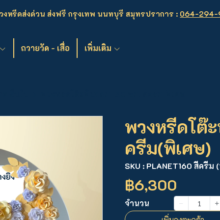
งหรีดส่งด่วน ส่งฟรี กรุงเทพ นนทบุรี สมุทรปราการ :
064-294-
ถวายวัด - เสื่อ
เพิ่มเติม
ท ขึ้นไป
พวงหรีดโต๊ะพับกลม 160 ซม. สีครีม(พิเศษ)
พวงหรีดโต๊ะ
ครีม(พิเศษ)
SKU : PLANET160 สีครีม (
฿6,300
จำนวน
เพิ่มลงตะกร้า