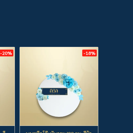
-20%
-18%