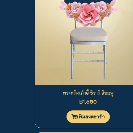
พวงหรีดเก้าอี้ ชิวารี สีชมพู
฿1,650
เพิ่มลงตะกร้า