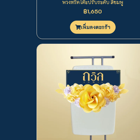
พวงหรีดโต๊ะปรับระดับ สีชมพู
฿1,650
เพิ่มลงตะกร้า