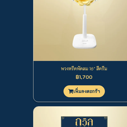
พวงหรีดพัดลม 16" สีครีม
฿1,700
เพิ่มลงตะกร้า