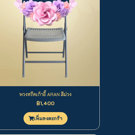
พวงหรีดเก้าอี้ ARAN สีม่วง
฿1,400
เพิ่มลงตะกร้า