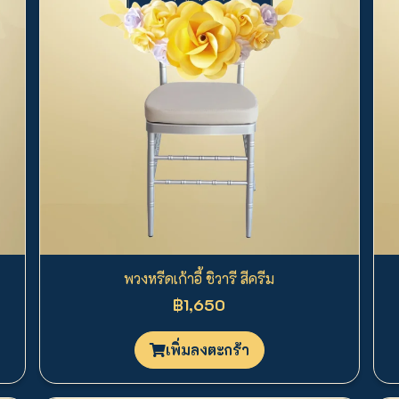
พวงหรีดเก้าอี้ ชิวารี สีครีม
฿1,650
เพิ่มลงตะกร้า