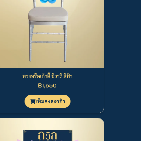
พวงหรีดเก้าอี้ ชิวารี สีฟ้า
฿1,650
เพิ่มลงตะกร้า