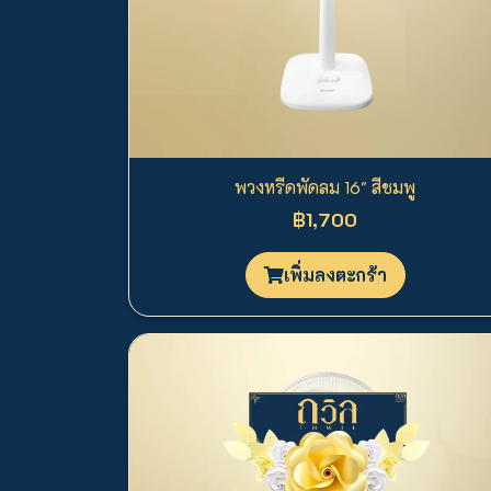
พวงหรีดพัดลม 16" สีชมพู
฿1,700
เพิ่มลงตะกร้า