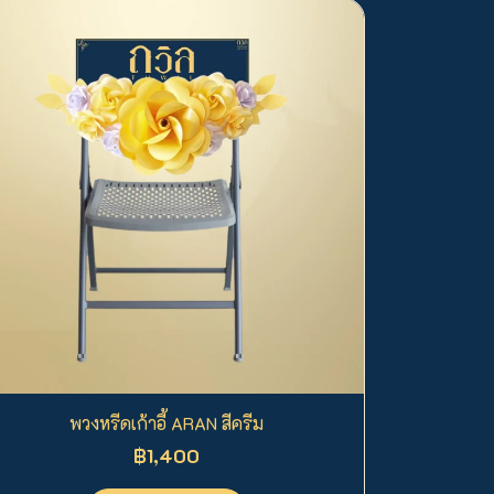
พวงหรีดเก้าอี้ ARAN สีครีม
฿1,400