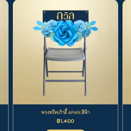
พวงหรีดเก้าอี้ ARAN สีฟ้า
฿1,400