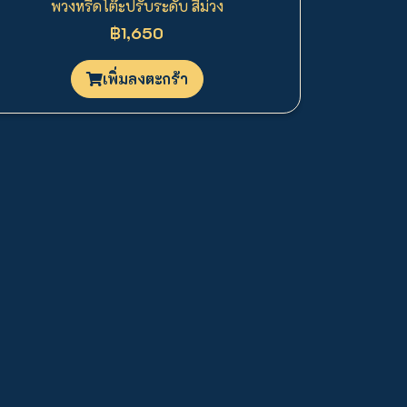
พวงหรีดโต๊ะปรับระดับ สีม่วง
฿1,650
เพิ่มลงตะกร้า