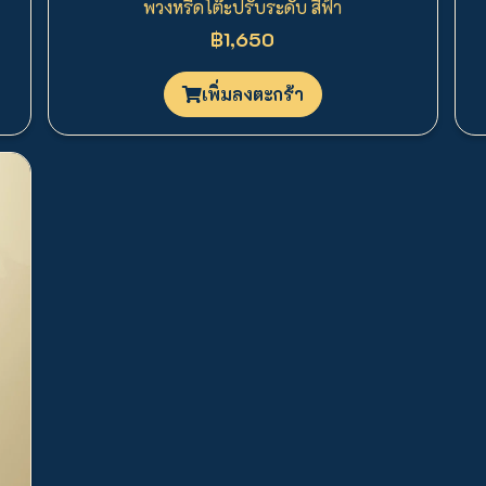
พวงหรีดโต๊ะปรับระดับ สีฟ้า
฿1,650
เพิ่มลงตะกร้า