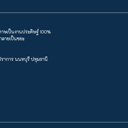
ะดาษเป็นงานประดิษฐ์ 100%
นกลายเป็นขยะ
รปราการ นนทบุรี ปทุมธานี