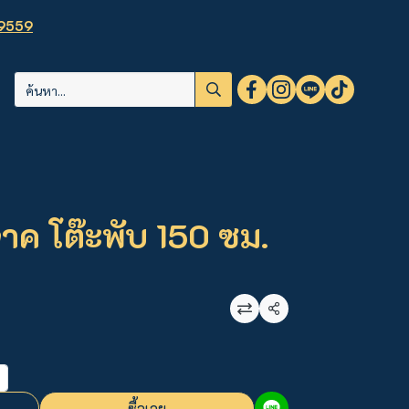
9559
าค โต๊ะพับ 150 ซม.
แชร์
ซื้อเลย