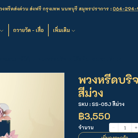
งหรีดส่งด่วน ส่งฟรี กรุงเทพ นนทบุรี สมุทรปราการ :
064-294-
ถวายวัด - เสื่อ
เพิ่มเติม
ดหย่อนภาษีได้)
พวงหรีดบริจาค โต๊ะพับ 150 ซม. สีม่วง
พวงหรีดบริจ
สีม่วง
SKU : SS-05J สีม่วง
฿3,550
จำนวน
เพิ่มลงตะกร้า